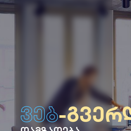
ვებ
-გვერ